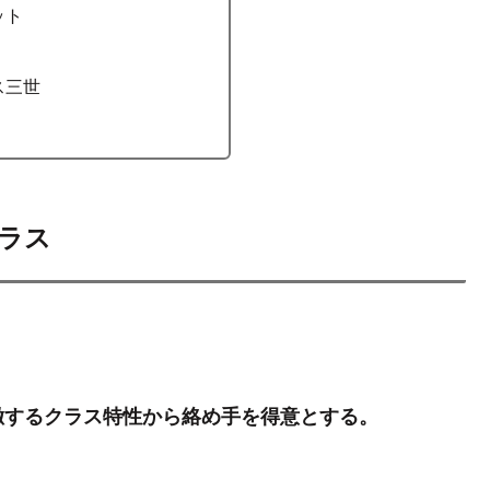
ット
ス三世
ラス
徹するクラス特性から絡め手を得意とする。