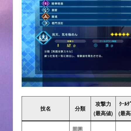
攻撃力
ｸｰﾙﾀ
技名
分類
(最高値)
(最高
周囲