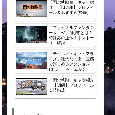
「閃の軌跡Ⅲ」キャラ紹
介｜【旧Ⅶ組】プロフィ
ール＆おすすめ(後編)
「ファイナルファンタジ
ーⅩⅢｰ2」”混沌”とは？
時詠みの正体！｜ストー
リー解説
「テイルズ・オブ・アラ
イズ」壮大な演出・直感
で楽しめるアクション
RPG！｜ゲーム紹介
「閃の軌跡」キャラ紹介
｜【Ⅶ組】プロフィール
＆技構成