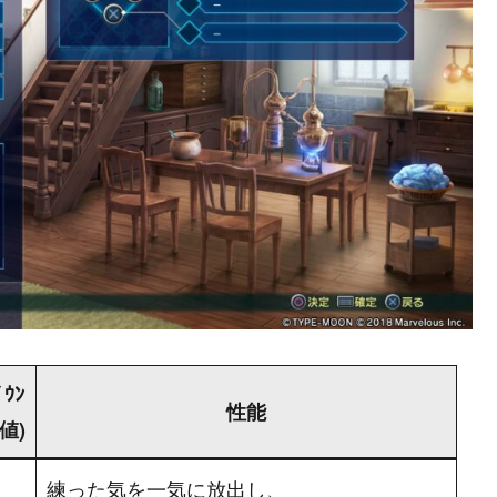
ﾞｳﾝ
性能
値)
練った気を一気に放出し、