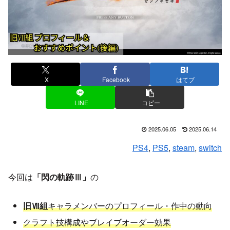
X
Facebook
はてブ
LINE
コピー
2025.06.05
2025.06.14
PS4
, 
PS5
, 
steam
, 
switch
今回は
「閃の軌跡Ⅲ」
の
旧Ⅶ組
キャラメンバーのプロフィール・作中の動向
クラフト技構成やブレイブオーダー効果