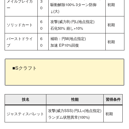
メイルブレイカ
３
駆動解除100% 3ターン防御
初期
ー
０
↓(大)
６
攻撃(威力B):円L(地点指定)
ソリッドカート
初期
０
石化50% 崩し+10%
バーストドライ
６
補助：円M(地点指定)
初期
ブ
０
加速 EP10%回復
■Sクラフト
技名
性能
習得条件
攻撃(威力SSS):円LL+(地点指定)
ジャスティスバレット
初期
ランダム状態異常(100%)