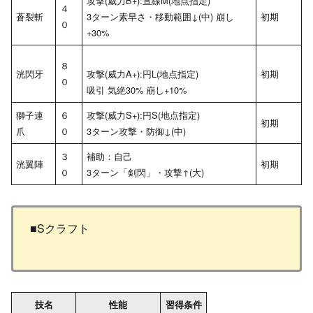
攻撃(威力B+):直線M(地点指定)
４
蒼裂斬
3ターン素早さ・移動範囲↓(中) 崩し
初期
０
+30%
８
洸閃牙
攻撃(威力A+):円L(地点指定)
初期
０
吸引 気絶30% 崩し+10%
獅子連
６
攻撃(威力S+):円S(地点指定)
初期
爪
０
3ターン攻撃・防御↓(中)
３
補助：自己
洸翼陣
初期
０
3ターン「剣閃」・攻撃↑(大)
■Sクラフト
技名
性能
習得条件