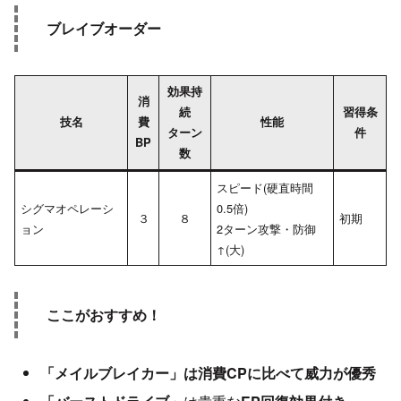
ブレイブオーダー
効果持
消
続
習得条
技名
費
性能
ターン
件
BP
数
スピード(硬直時間
シグマオペレーシ
0.5倍)
３
８
初期
ョン
2ターン攻撃・防御
↑(大)
ここがおすすめ！
「メイルブレイカー」は消費CPに比べて威力が優秀