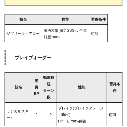
技名
性能
習得条件
魔法攻撃(威力SSS)：全体
ジブリール・アロー
初期
封魔100%
ブレイブオーダー
効果持
消
続
習得条
技名
費
性能
ターン
件
BP
数
ブレイク(ブレイクダメージ
ラジカルスキ
２
１２
+150%)
初期
ーム
HP・EP30%回復