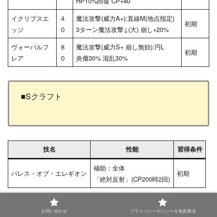
HP10%回復 CP+40
イクリプスエ
４
魔法攻撃(威力A+):直線M(地点指定)
初期
ッジ
０
3ターン魔法攻撃↓(大) 崩し+20%
ヴォーパルフ
８
魔法攻撃(威力S+ 崩し無効):円L
初期
レア
０
炎傷30% 混乱30%
■Sクラフト
技名
性能
習得条件
補助：全体
パレス・オブ・エレギオン
初期
「絶対反射」(CP200時2回)
お問い合わせ
プライバシーポリシー＆免責事項
ブレイブオーダー