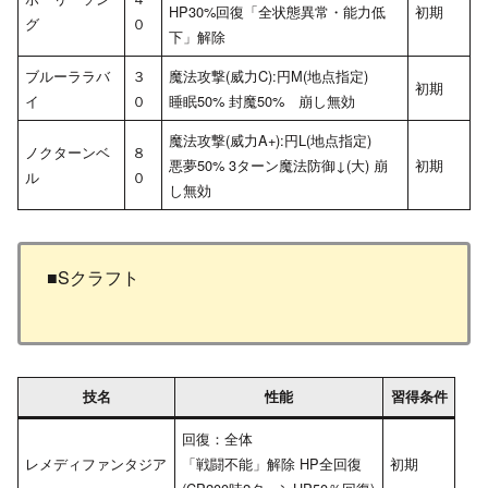
HP30%回復「全状態異常・能力低
初期
グ
０
下」解除
ブルーララバ
３
魔法攻撃(威力C):円M(地点指定)
初期
イ
０
睡眠50% 封魔50% 崩し無効
魔法攻撃(威力A+):円L(地点指定)
ノクターンベ
８
悪夢50% 3ターン魔法防御↓(大) 崩
初期
ル
０
し無効
■Sクラフト
技名
性能
習得条件
回復：全体
レメディファンタジア
「戦闘不能」解除 HP全回復
初期