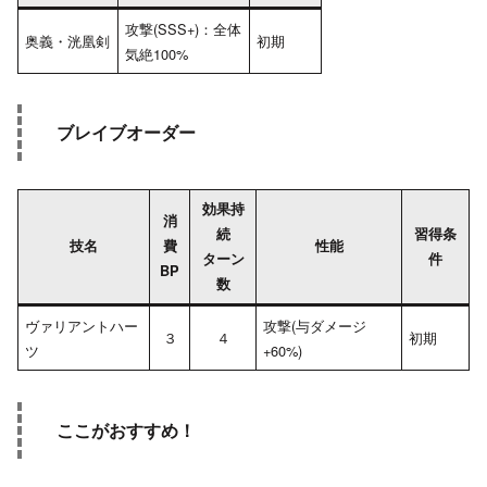
攻撃(SSS+)：全体
奥義・洸凰剣
初期
気絶100%
ブレイブオーダー
効果持
消
続
習得条
技名
費
性能
ターン
件
BP
数
ヴァリアントハー
攻撃(与ダメージ
３
４
初期
ツ
+60%)
ここがおすすめ！