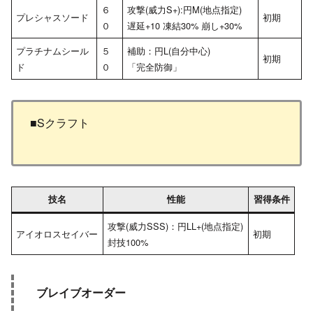
６
攻撃(威力S+):円M(地点指定)
プレシャスソード
初期
０
遅延+10 凍結30% 崩し+30%
プラチナムシール
５
補助：円L(自分中心)
初期
ド
０
「完全防御」
■Sクラフト
技名
性能
習得条件
攻撃(威力SSS)：円LL+(地点指定)
アイオロスセイバー
初期
封技100%
ブレイブオーダー