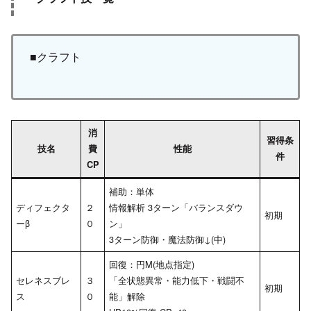
■クラフト
消
習得条
技名
費
性能
件
CP
補助：単体
ディフェクタ
２
情報解析 3ターン「バランスダウ
初期
ーβ
０
ン」
3ターン防御・魔法防御↓(中)
回復：円M(地点指定)
セレネスブレ
３
「全状態異常・能力低下・戦闘不
初期
ス
０
能」解除