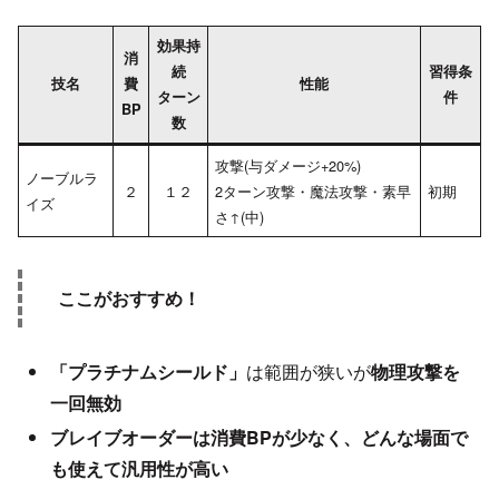
効果持
消
続
習得条
技名
費
性能
ターン
件
BP
数
攻撃(与ダメージ+20%)
ノーブルラ
２
１２
2ターン攻撃・魔法攻撃・素早
初期
イズ
さ↑(中)
ここがおすすめ！
「プラチナムシールド」
は範囲が狭いが
物理攻撃を
一回無効
ブレイブオーダーは消費BPが少なく、どんな場面で
も使えて汎用性が高い