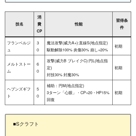
消
習得条
技名
費
性能
件
CP
フランベルジ
３
魔法攻撃(威力A+):直線S(地点指定)
初期
ュ
０
駆動解除100% 炎傷30% 崩し+20%
攻撃(威力B ブレイクC):円L(地点指
メルトストー
６
定)
初期
ム
０
封技30% 封魔30%
補助：円M(地点指定)
ヘブンズギフ
５
3ターン「心眼」・CP+20・HP15%
初期
ト
０
回復
■Sクラフト