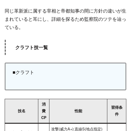
同じ革新派に属する宰相と帝都知事の間に方針の違いが生
まれていると耳にし、詳細を探るため監察院のツテを辿っ
ている。
クラフト技一覧
■クラフト
消
習得条
技名
費
性能
件
CP
攻撃(威力A+):直線S(地点指定)