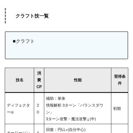
クラフト技一覧
■クラフト
消
習得条
技名
費
性能
件
CP
補助：単体
ディフェクタ
２
情報解析 3ターン「バランスダウ
初期
ーα
０
ン」
3ターン攻撃・魔法攻撃↓(中)
回復：円LL+(自分中心)
ホーリーソン
４