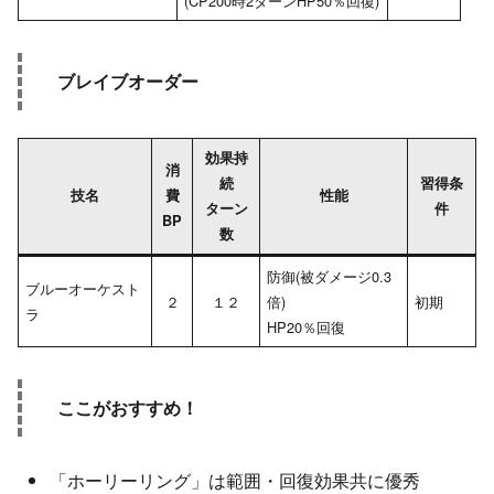
(CP200時2ターンHP50％回復)
ブレイブオーダー
効果持
消
続
習得条
技名
費
性能
ターン
件
BP
数
防御(被ダメージ0.3
ブルーオーケスト
２
１２
倍)
初期
ラ
HP20％回復
ここがおすすめ！
「ホーリーリング」は範囲・回復効果共に優秀