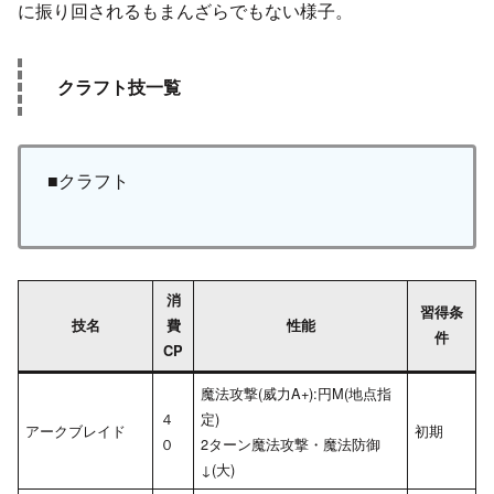
に振り回されるもまんざらでもない様子。
クラフト技一覧
■クラフト
消
習得条
技名
費
性能
件
CP
魔法攻撃(威力A+):円M(地点指
４
定)
アークブレイド
初期
０
2ターン魔法攻撃・魔法防御
↓(大)