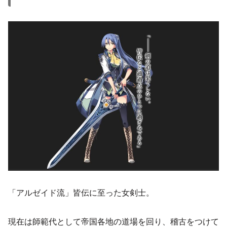
「アルゼイド流」皆伝に至った女剣士。
現在は師範代として帝国各地の道場を回り、稽古をつけて