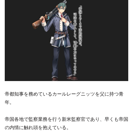
帝都知事を務めているカールレーグニッツを父に持つ青
年。
帝国各地で監察業務を行う新米監察官であり、早くも帝国
の内情に触れ頭を抱えている。