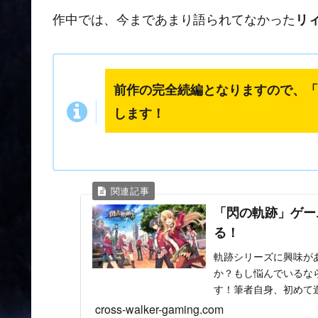
作中では、今まであまり語られてなかった
リ
前作の完全続編となりますので、「
します！
「閃の軌跡」ゲー
る！
軌跡シリーズに興味が
か？もし悩んでいるな
す！筆者自身、初めて
同時に、ここから過去作も
cross-walker-gaming.com