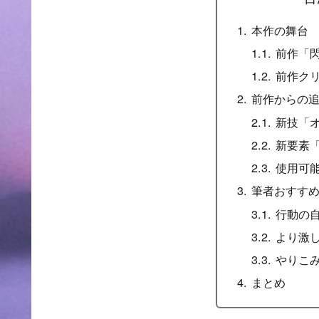
本作の舞台
前作「
前作ク
前作からの
新技「
新要素
使用可
筆者おすす
行動の自
より激
やりこ
まとめ