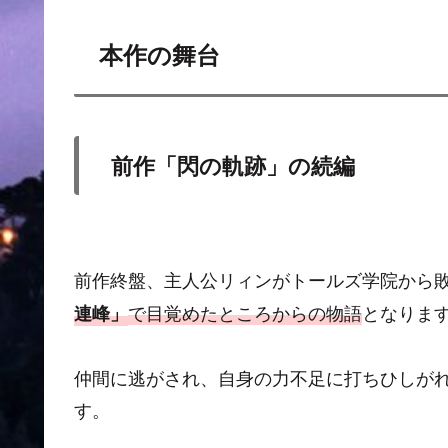
本作の舞台
前作「閃の軌跡」の続編
前作終盤、主人公リィンがトールズ学院から
で目覚めたところからの物語
となりま
連峰」
仲間に逃がされ、自身の力不足に打ちひしが
す。