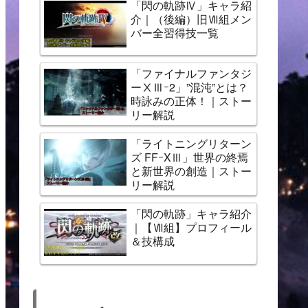
「閃の軌跡Ⅳ」キャラ紹
介｜（後編）旧Ⅶ組メン
バー全習得技一覧
「ファイナルファンタジ
ーⅩⅢｰ2」”混沌”とは？
時詠みの正体！｜ストー
リー解説
「ライトニングリターン
ズ FFｰXⅢ」世界の終焉
と新世界の創造｜ストー
リー解説
「閃の軌跡」キャラ紹介
｜【Ⅶ組】プロフィール
＆技構成