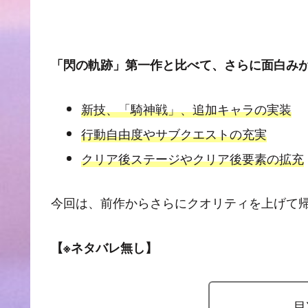
「閃の軌跡」第一作と比べて、さらに面白み
新技、「騎神戦」、追加キャラの実装
行動自由度やサブクエストの充実
クリア後ステージやクリア後要素の拡充
今回は、前作からさらにクオリティを上げて
【※ネタバレ無し】
目