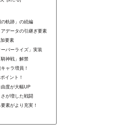
閃の軌跡」の続編
リアデータの引継ぎ要素
追加要素
オーバーライズ」実装
「騎神戦」解禁
能キャラ増員！
めポイント！
由度が大幅UP
しさが増した戦闘
み要素がより充実！