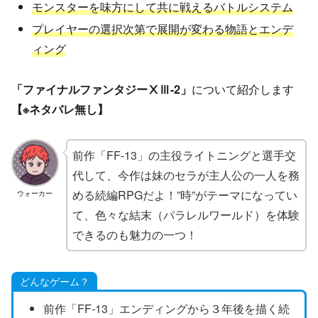
モンスターを味方にして共に戦えるバトルシステム
プレイヤーの選択次第で展開が変わる物語とエンデ
ィング
「ファイナルファンタジーⅩⅢ-2」
について紹介します
【※ネタバレ無し】
前作「FF-13」の主役ライトニングと選手交
代して、今作は妹のセラが主人公の一人を務
める続編RPGだよ！”時”がテーマになってい
ウォーカー
て、色々な結末（パラレルワールド）を体験
できるのも魅力の一つ！
どんなゲーム？
前作「FF-13」エンディングから３年後を描く続