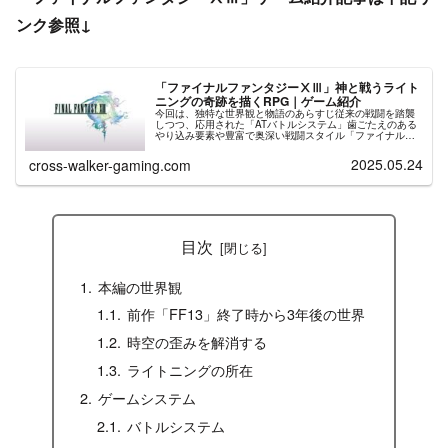
ンク参照↓
「ファイナルファンタジーⅩⅢ」神と戦うライト
ニングの奇跡を描くRPG｜ゲーム紹介
今回は、独特な世界観と物語のあらすじ従来の戦闘を踏襲
しつつ、応用された「ATバトルシステム」歯ごたえのある
やり込み要素や豊富で奥深い戦闘スタイル「ファイナルフ
ァンタジーⅩⅢ」について紹介しますウォーカーFFシリー
ズで屈指の人気を誇るライトニ...
2025.05.24
cross-walker-gaming.com
目次
本編の世界観
前作「FF13」終了時から3年後の世界
時空の歪みを解消する
ライトニングの所在
ゲームシステム
バトルシステム