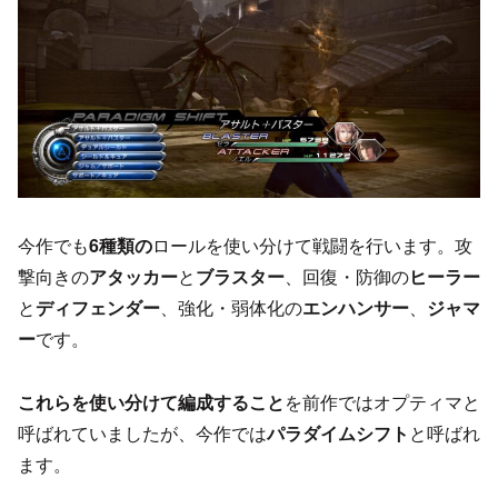
今作でも
6種類の
ロールを使い分けて戦闘を行います。攻
撃向きの
アタッカー
と
ブラスター
、回復・防御の
ヒーラー
と
ディフェンダー
、強化・弱体化の
エンハンサー
、
ジャマ
ー
です。
これらを使い分けて編成すること
を前作ではオプティマと
呼ばれていましたが、今作では
パラダイムシフト
と呼ばれ
ます。