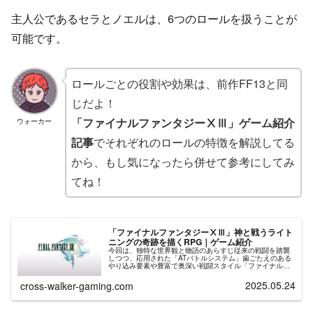
主人公であるセラとノエルは、6つのロールを扱うことが
可能です。
ロールごとの役割や効果は、前作FF13と同
じだよ！
「ファイナルファンタジーⅩⅢ」ゲーム紹介
ウォーカー
記事
でそれぞれのロールの特徴を解説してる
から、もし気になったら併せて参考にしてみ
てね！
「ファイナルファンタジーⅩⅢ」神と戦うライト
ニングの奇跡を描くRPG｜ゲーム紹介
今回は、独特な世界観と物語のあらすじ従来の戦闘を踏襲
しつつ、応用された「ATバトルシステム」歯ごたえのある
やり込み要素や豊富で奥深い戦闘スタイル「ファイナルフ
ァンタジーⅩⅢ」について紹介しますウォーカーFFシリー
ズで屈指の人気を誇るライトニ...
2025.05.24
cross-walker-gaming.com