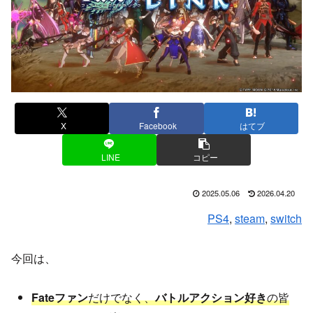
X
Facebook
はてブ
LINE
コピー
2025.05.06
2026.04.20
PS4
, 
steam
, 
switch
今回は、
Fateファン
だけでなく、
バトルアクション好き
の皆