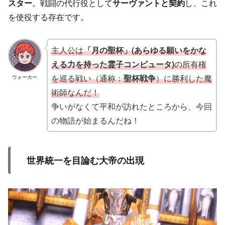
スター
。戦闘の代行役として
サーヴァントと契約
し、これ
を使役する存在です。
主人公は
「月の聖杯」(あらゆる願いをかな
える力を持った霊子コンピュータ)
の所有権
を巡る戦い（通称：
聖杯戦争
）に勝利した魔
ウォーカー
術師なんだ！
争いがなくて平和が訪れたところから、今回
の物語が始まるんだね！
世界統一を目論む大帝の出現