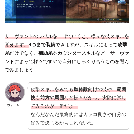
サーヴァントのレベルを上げていくと、様々な技スキルを
覚えます。
4つまで装備
できますが、スキルによって
攻撃
系
だけでなく、
補助系
や
カウンター
スキルなど、サーヴァ
ントによって様々ですので自分にしっくり合うものを選ん
でみましょう。
攻撃スキルをみても
単体敵向け
の技や、
範囲
技も前方や周囲
など様々だから、実際に試し
てみるのが一番だよ！
ウォーカー
なんだかんだ最終的にはカッコ良さや自分の
好みで決まるかもしれないね！