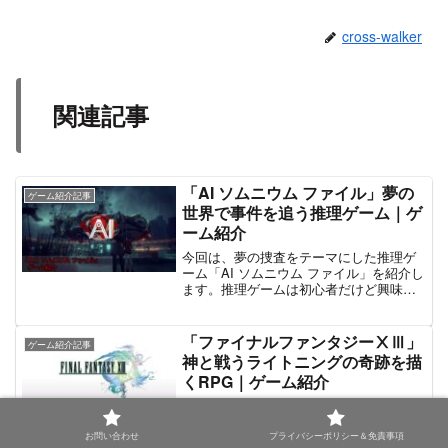
cross-walker
関連記事
「AI ソムニウム ファイル」夢の
ゲーム紹介記事
世界で事件を追う推理ゲーム｜ゲ
ーム紹介
今回は、夢の捜査をテーマにした推理ゲ
ーム「AI ソムニウム ファイル」を紹介し
ます。推理ゲームは初心者だけど興味が
ある人やサスペンス・ミステリー作品が
好きな人必見！”夢の世界”を捜査するとい
う独特な世界観の推理ゲームです。ウォ
「ファイナルファンタジーⅩⅢ」
ゲーム紹介記事
ーカー夢の中で...
神と戦うライトニングの奇跡を描
くRPG｜ゲーム紹介
今回は、独特な世界観と物語のあらすじ
従来の戦闘を踏襲しつつ、応用された
「ATバトルシステム」歯ごたえのあるや
お問い合わせ
プライバシーポリシー＆免責事項