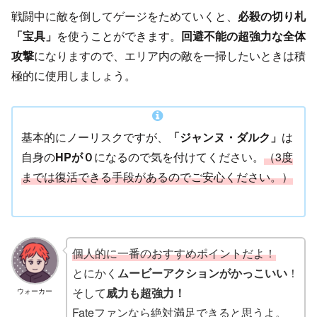
戦闘中に敵を倒してゲージをためていくと、
必殺の切り札
「宝具」
を使うことができます。
回避不能の超強力な全体
攻撃
になりますので、エリア内の敵を一掃したいときは積
極的に使用しましょう。
基本的にノーリスクですが、
「ジャンヌ・ダルク」
は
自身の
HPが０
になるので気を付けてください。
（3度
までは復活できる手段があるのでご安心ください。）
個人的に一番のおすすめポイントだよ！
とにかく
ムービーアクションがかっこいい
！
そして
威力も超強力！
ウォーカー
Fateファンなら絶対満足できると思うよ。