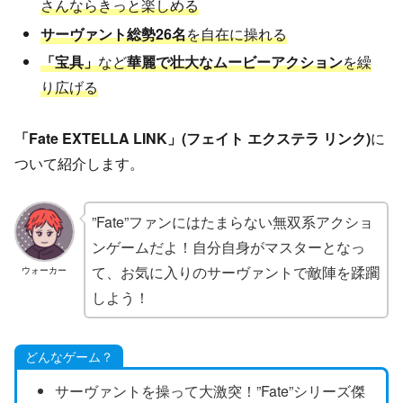
さんならきっと楽しめる
サーヴァント総勢26名
を自在に操れる
「宝具」
など
華麗で壮大なムービーアクション
を繰
り広げる
「Fate EXTELLA LINK」(フェイト エクステラ リンク)
に
ついて紹介します。
”Fate”ファンにはたまらない無双系アクショ
ンゲームだよ！自分自身がマスターとなっ
て、お気に入りのサーヴァントで敵陣を蹂躙
ウォーカー
しよう！
どんなゲーム？
サーヴァントを操って大激突！”Fate”シリーズ傑