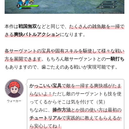
本作は
戦国無双
などと同じで、
たくさんの雑魚敵を一掃で
きる
爽快バトルアクション
になります。
各サーヴァントの宝具や固有スキルを駆使して様々な戦い
方を展開できます
。もちろん敵サーヴァントとの
一騎打ち
もありますので、歯ごたえのある戦いが実現可能です。
か
っこいい宝具
で敵を一掃する爽快感がたま
らないよ！
ただし敵のサーヴァントも技を使
ってくるからそこは気を付けて（笑）
ウォーカー
ちなみに、
操作方法
とか技の使い方は最初の
チュートリアル
で実践的に教えてもらえるか
ら安心してね！