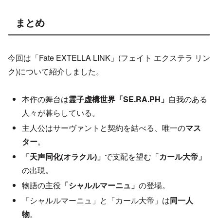
まとめ
今回は「Fate EXTELLA LINK」(フェイト エクステラ リン
ク)について紹介しました。
本作の舞台は
霊子虚構世界「SE.RA.PH」
自我のある
人々が暮らしている。
主人公はサーヴァントと契約を結べる、唯一の
マス
ター
。
「天声同化(オラクル)」
で支配を望む「
カール大帝」
の出現。
物語の主役
「シャルルマーニュ」
の登場。
「シャルルマーニュ」と「カール大帝」は
同一人
物
。