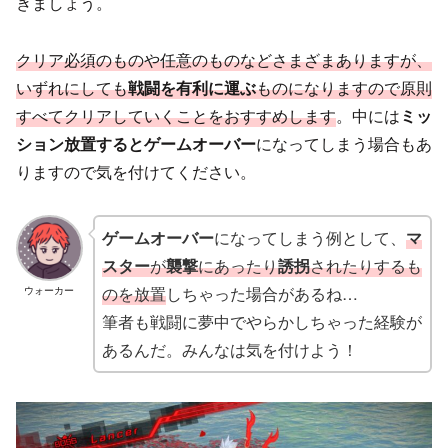
きましょう。
クリア必須のものや任意のものなどさまざまありますが、
いずれにしても
戦闘を有利に運ぶ
ものになりますので原則
すべてクリアしていくことをおすすめします
。中には
ミッ
ション放置するとゲームオーバー
になってしまう場合もあ
りますので気を付けてください。
ゲームオーバー
になってしまう例として、
マ
スター
が
襲撃
にあったり
誘拐
されたりするも
のを放置
しちゃった場合があるね…
ウォーカー
筆者も戦闘に夢中でやらかしちゃった経験が
あるんだ。みんなは気を付けよう！